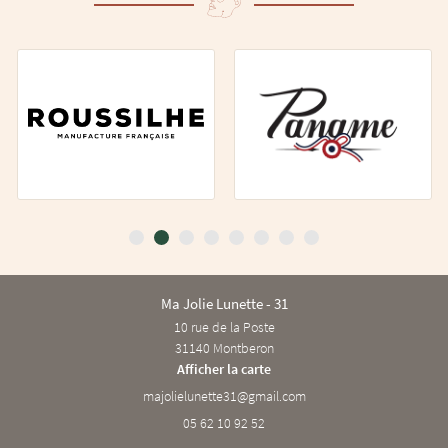
Ma Jolie Lunette - 31
10 rue de la Poste
31140 Montberon
Afficher la carte
05 62 10 92 52