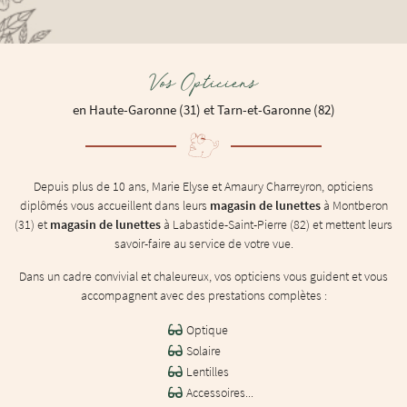
Rafraîchir le captcha

En cochant cette case, vous consentez à recevoir nos propositions commerciales à l'adresse email indiqu
pouvez vous désinscrire à tout moment en utilisant
le formulaire de désinscription
.
Vos Opticiens
en Haute-Garonne (31) et Tarn-et-Garonne (82)
Inscription
Depuis plus de 10 ans, Marie Elyse et Amaury Charreyron, opticiens
diplômés vous accueillent dans leurs
magasin de lunettes
à Montberon
(31) et
magasin de lunettes
à Labastide-Saint-Pierre (82) et mettent leurs
savoir-faire au service de votre vue.
Dans un cadre convivial et chaleureux, vos opticiens vous guident et vous
accompagnent avec des prestations complètes :
Optique
Solaire
Lentilles
Accessoires...