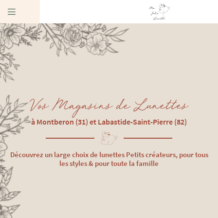

10 rue de la Poste
31140 Montberon
05 62 10 92 52
Vos Magasins de Lunettes
à Montberon (31)
et Labastide-Saint-Pierre (82)
Découvrez un large choix de lunettes
Petits créateurs, pour tous
les styles & pour toute la famille
Adresse email de réception

Code Captcha
